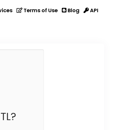
vices
Terms of Use
Blog
API
TL?