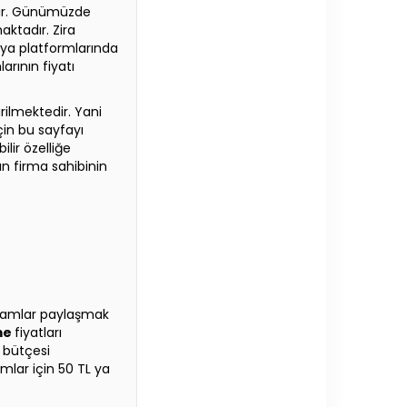
idir. Günümüzde
ktadır. Zira
edya platformlarında
rının fiyatı
ilmektedir. Yani
in bu sayfayı
ilir özelliğe
n firma sahibinin
klamlar paylaşmak
me
fiyatları
n bütçesi
mlar için 50 TL ya
.