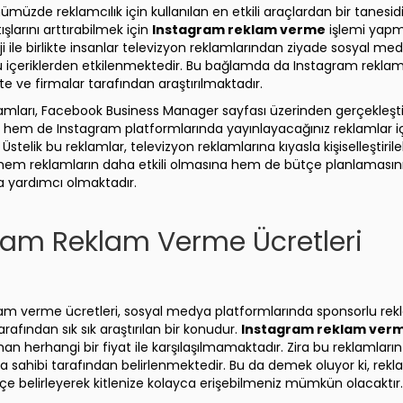
müzde reklamcılık için kullanılan en etkili araçlardan bir tanes
şlarını arttırabilmek için
Instagram reklam verme
işlemi yapma
ji ile birlikte insanlar televizyon reklamlarından ziyade sosyal m
 içeriklerden etkilenmektedir. Bu bağlamda da Instagram reklamla
 ve firmalar tarafından araştırılmaktadır.
amları, Facebook Business Manager sayfası üzerinden gerçekleştir
em de Instagram platformlarında yayınlayacağınız reklamlar iç
. Üstelik bu reklamlar, televizyon reklamlarına kıyasla kişiselleştirileb
a hem reklamların daha etkili olmasına hem de bütçe planlamasını
a yardımcı olmaktadır.
ram Reklam Verme Ücretleri
am verme ücretleri, sosyal medya platformlarında sponsorlu re
tarafından sık sık araştırılan bir konudur.
Instagram reklam ver
an herhangi bir fiyat ile karşılaşılmamaktadır. Zira bu reklamları
sahibi tarafından belirlenmektedir. Bu da demek oluyor ki, rekla
çe belirleyerek kitlenize kolayca erişebilmeniz mümkün olacaktır