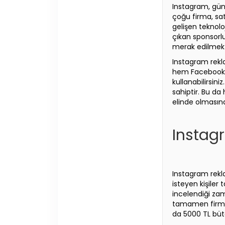
Instagram, günü
çoğu firma, satı
gelişen teknolo
çıkan sponsorlu
merak edilmekte
Instagram rekl
hem Facebook h
kullanabilirsiniz
sahiptir. Bu d
elinde olmasın
Instag
Instagram rekl
isteyen kişiler 
incelendiği zam
tamamen firma 
da 5000 TL büt