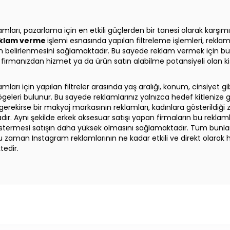
mları, pazarlama için en etkili güçlerden bir tanesi olarak karşım
klam verme
işlemi esnasında yapılan filtreleme işlemleri, reklam
in belirlenmesini sağlamaktadır. Bu sayede reklam vermek için b
firmanızdan hizmet ya da ürün satın alabilme potansiyeli olan ki
ları için yapılan filtreler arasında yaş aralığı, konum, cinsiyet gib
 ögeleri bulunur. Bu sayede reklamlarınız yalnızca hedef kitlenize gö
erekirse bir makyaj markasının reklamları, kadınlara gösterildiğ
dır. Aynı şekilde erkek aksesuar satışı yapan firmaların bu reklaml
göstermesi satışın daha yüksek olmasını sağlamaktadır. Tüm bunl
 zaman Instagram reklamlarının ne kadar etkili ve direkt olarak h
tedir.