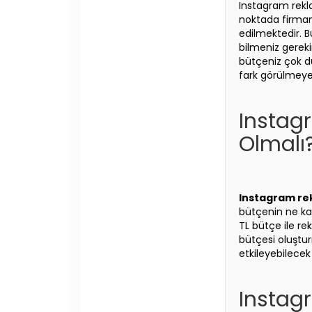
Instagram rekla
noktada firmanı
edilmektedir. B
bilmeniz gereki
bütçeniz çok düş
fark görülmeye
Instag
Olmalı
Instagram r
bütçenin ne ka
TL bütçe ile re
bütçesi oluştur
etkileyebilecek
Instagr