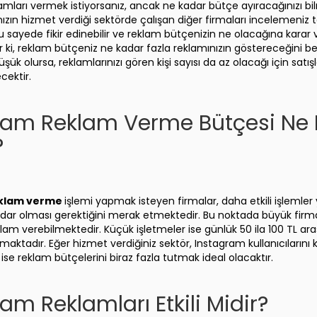
mları vermek istiyorsanız, ancak ne kadar bütçe ayıracağınızı bi
zın hizmet verdiği sektörde çalışan diğer firmaları incelemeniz 
u sayede fikir edinebilir ve reklam bütçenizin ne olacağına karar ve
r ki, reklam bütçeniz ne kadar fazla reklamınızın göstereceğini be
ük olursa, reklamlarınızı gören kişi sayısı da az olacağı için satış
cektir.
ram Reklam Verme Bütçesi Ne
?
eklam verme
işlemi yapmak isteyen firmalar, daha etkili işlemler
dar olması gerektiğini merak etmektedir. Bu noktada büyük firm
klam verebilmektedir. Küçük işletmeler ise günlük 50 ila 100 TL ar
maktadır. Eğer hizmet verdiğiniz sektör, Instagram kullanıcılarını
 ise reklam bütçelerini biraz fazla tutmak ideal olacaktır.
am Reklamları Etkili Midir?