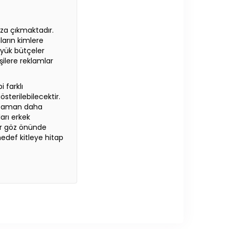
ıza çıkmaktadır.
ların kimlere
üyük bütçeler
şilere reklamlar
i farklı
sterilebilecektir.
i zaman daha
arı erkek
ar göz önünde
edef kitleye hitap