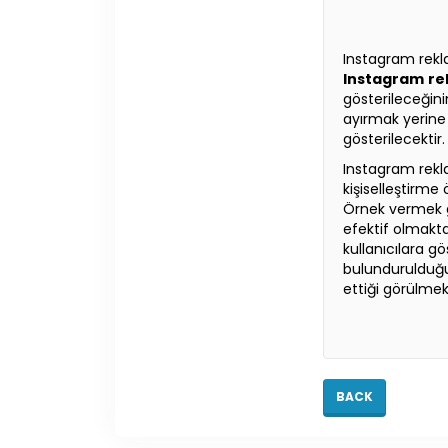
Instagram rekla
Instagram
re
gösterileceğin
ayırmak yerine 
gösterilecektir.
Instagram reklam
kişiselleştirme
Örnek vermek g
efektif olmakta
kullanıcılara 
bulundurulduğu
ettiği görülmek
BACK