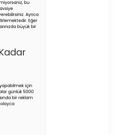
lmiyorsanız, bu
tavsiye
rebilirsiniz. Ayrıca
lirlemektedir. Eğer
larınızda büyük bir
 Kadar
 yapabilmek için
alar günlük 5000
asında bir reklam
 kolayca